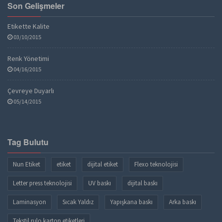
Son Gelişmeler
Etikette Kalite
03/10/2015
Renk Yönetimi
04/16/2015
Çevreye Duyarlı
05/14/2015
Tag Bulutu
Nun Etiket
etiket
dijital etiket
Flexo teknolojisi
Letter press teknolojisi
UV baskı
dijital baskı
Laminasyon
Sıcak Yaldız
Yapışkana baskı
Arka baskı
Tekstil rulo karton etiketleri