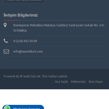
İletişim Bilgilerimiz
Dumlupınar Mahallesi Malatya Caddesi Sadrazam Sokak No: 1/A -
İSTANBUL
0 (216) 632 50 60
info@nunetiket.com
Powered By ©
İwebClub.net
. Tüm hakları saklıdır.
Ana Sayfa
Referanslar
Bize Ulaşın
WhatsApp Danışma