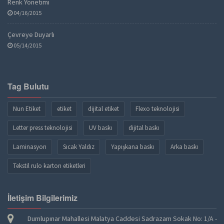
Renk Yönetimi
04/16/2015
Çevreye Duyarlı
05/14/2015
Tag Bulutu
Nun Etiket
etiket
dijital etiket
Flexo teknolojisi
Letter press teknolojisi
UV baskı
dijital baskı
Laminasyon
Sıcak Yaldız
Yapışkana baskı
Arka baskı
Tekstil rulo karton etiketleri
İletişim Bilgilerimiz
Dumlupınar Mahallesi Malatya Caddesi Sadrazam Sokak No: 1/A -